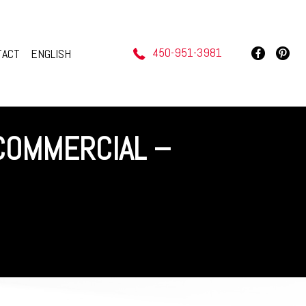
450-951-3981
TACT
ENGLISH
 COMMERCIAL –