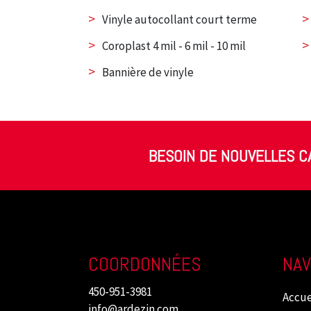
>
>
Vinyle autocollant court terme
>
>
Coroplast 4 mil - 6 mil - 10 mil
>
Bannière de vinyle
BESOIN DE NOUVELLES CA
COORDONNÉES
NAV
450-951-3981
Accue
info@ardezin.com