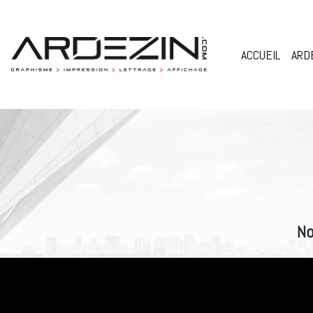
Skip
to
content
ACCUEIL
ARD
No