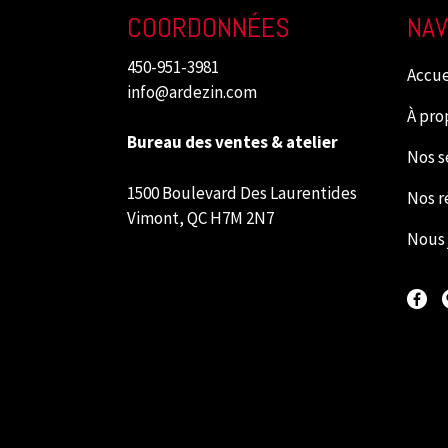
COORDONNÉES
NAV
450-951-3981
Accue
info@ardezin.com
À pro
Bureau des ventes & atelier
Nos s
1500 Boulevard Des Laurentides
Nos r
Vimont, QC H7M 2N7
Nous 