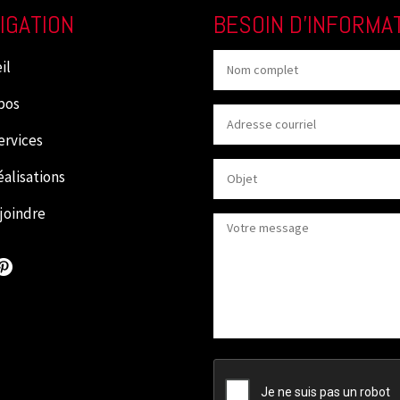
IGATION
BESOIN D’INFORMAT
il
pos
ervices
éalisations
joindre
CAPTCHA